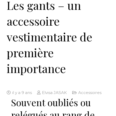
Les gants – un
accessoire
vestimentaire de
première
importance
il y a 9 ans
Elvisa JASAK
Accessoires
Souvent oubliés ou
relégués au rang de